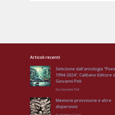
Articoli recenti
Selezione dall'antologia “Poes
1994-2024”, Calibano Editore d
Giovanni Peli
Da
Giovanni Peli
Memorie provvisorie e altre
dispersioni
Da
Martino Ciano