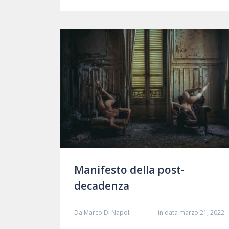
Manifesto della post-
decadenza
Da
Marco Di Napoli
in data marzo 21, 2022