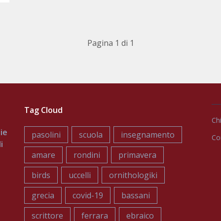
Pagina 1 di 1
Tag Cloud
Ch
ie
pasolini
scuola
insegnamento
Co
i
amare
rondini
primavera
birds
uccelli
ornithologiki
grecia
covid-19
bassani
scrittore
ferrara
ebraico