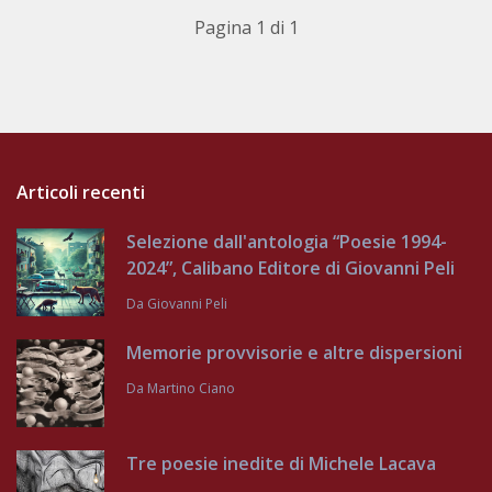
Pagina 1 di 1
Articoli recenti
Selezione dall'antologia “Poesie 1994-
2024”, Calibano Editore di Giovanni Peli
Da
Giovanni Peli
Memorie provvisorie e altre dispersioni
Da
Martino Ciano
Tre poesie inedite di Michele Lacava